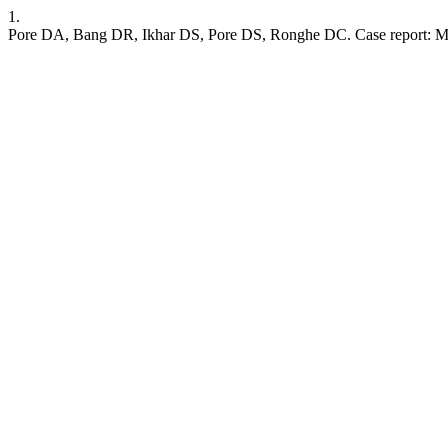
1.
Pore DA, Bang DR, Ikhar DS, Pore DS, Ronghe DC. Case report: Mes